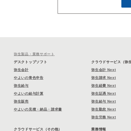
弥生製品・業務サポート
デスクトップソフト
クラウドサービス（弥生 
弥生会計
弥生会計 Next
やよいの青色申告
弥生請求 Next
弥生給与
弥生経費 Next
やよいの給与計算
弥生証憑 Next
弥生販売
弥生給与 Next
やよいの見積・納品・請求書
弥生勤怠 Next
弥生労務 Next
クラウドサービス（その他）
業務情報