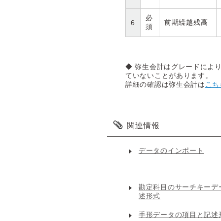
必
前期繰越残高
6
須
◆ 弥生会計はグレードによ
ていないことがあります。
詳細の確認は弥生会計は
こち
関連情報
データのインポート
勘定科目のサーチキーデ
述形式
手形データの項目と記述