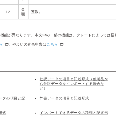
金
整数。
12
額
り機能が異なります。本文中の一部の機能は、グレードによっては搭
ら
、やよいの青色申告は
こちら
仕訳データの項目と記述形式（他製品か
ら仕訳データをインポートする場合な
ど）
ータの項目と記
辞書データの項目と記述形式
形式
インポートできるデータの種類と記述形