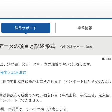
製品サポート
業務情報
データの項目と記述形式
弥生会計 サポート情報
ID:id
仕訳（1辞書）のデータを、表の順番で1行に記述します。
の種類と記述形式
た値で前期繰越残高が上書きされます（インポートした値が0の場合
期繰越残高が編集できない勘定科目（事業主貸、事業主借、元入金
インポートはできません。
金額」の項目は、すべて半角で指定します。