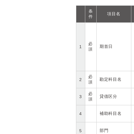
条
項目名
件
必
期首日
1
須
必
勘定科目名
2
須
必
貸借区分
3
須
補助科目名
4
部門
5