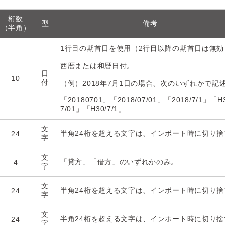
桁数
型
備考
（半角）
1行目の期首日を使用（2行目以降の期首日は無効
西暦または和暦日付。
日
10
付
（例）2018年7月1日の場合、次のいずれかで記
「20180701」「2018/07/01」「2018/7/1」「H3
7/01」「H30/7/1」
文
半角24桁を超える文字は、インポート時に切り捨
24
字
文
「貸方」「借方」のいずれかのみ。
4
字
文
半角24桁を超える文字は、インポート時に切り捨
24
字
文
半角24桁を超える文字は、インポート時に切り捨
24
字