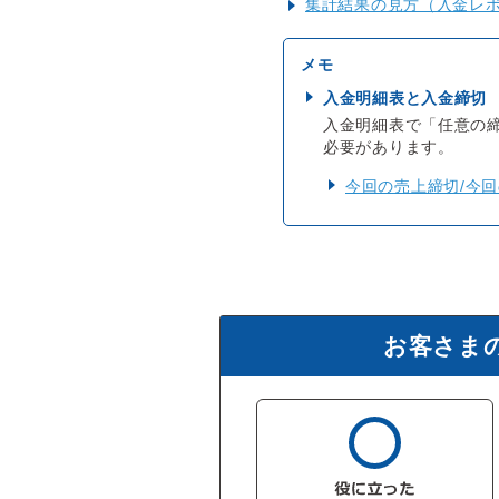
集計結果の見方（入金レ
入金明細表と入金締切
入金明細表で「任意の
必要があります。
今回の売上締切/今回
お客さま