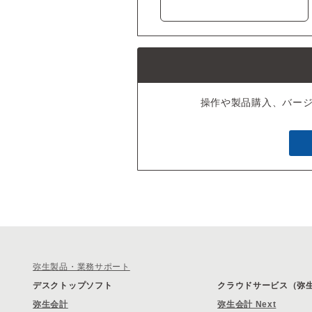
操作や製品購入、バー
弥生製品・業務サポート
デスクトップソフト
クラウドサービス（弥生 
弥生会計
弥生会計 Next