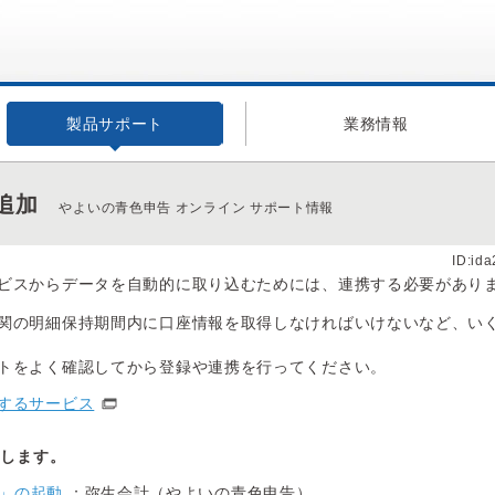
製品サポート
業務情報
追加
やよいの青色申告 オンライン サポート情報
ID:id
ビスからデータを自動的に取り込むためには、連携する必要があり
関の明細保持期間内に口座情報を取得しなければいけないなど、い
トをよく確認してから登録や連携を行ってください。
するサービス
動します。
」の起動
：弥生会計（やよいの青色申告）