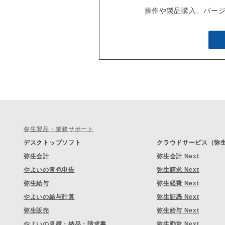
操作や製品購入、バー
弥生製品・業務サポート
デスクトップソフト
クラウドサービス（弥生 
弥生会計
弥生会計 Next
やよいの青色申告
弥生請求 Next
弥生給与
弥生経費 Next
やよいの給与計算
弥生証憑 Next
弥生販売
弥生給与 Next
やよいの見積・納品・請求書
弥生勤怠 Next