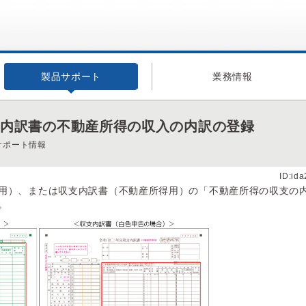
製品サポート
業務情報
支内訳書の不動産所得の収入の内訳の登録
サポート情報
ID:id
用）、または収支内訳書（不動産所得用）の「不動産所得の収支の
。