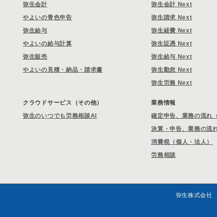
弥生会計
弥生会計 Next
やよいの青色申告
弥生請求 Next
弥生給与
弥生経費 Next
やよいの給与計算
弥生証憑 Next
弥生販売
弥生給与 Next
やよいの見積・納品・請求書
弥生勤怠 Next
弥生労務 Next
クラウドサービス（その他）
業務情報
弥生のいつでも労務相談AI
確定申告、業務の流れ
決算・申告、業務の流
消費税（個人・法人）
労務相談
弥生株式会社