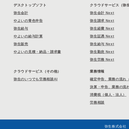
デスクトップソフト
クラウドサービス（弥生 
弥生会計
弥生会計 Next
やよいの青色申告
弥生請求 Next
弥生給与
弥生経費 Next
やよいの給与計算
弥生証憑 Next
弥生販売
弥生給与 Next
やよいの見積・納品・請求書
弥生勤怠 Next
弥生労務 Next
クラウドサービス（その他）
業務情報
弥生のいつでも労務相談AI
確定申告、業務の流れ
決算・申告、業務の流
消費税（個人・法人）
労務相談
弥生株式会社