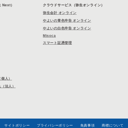
Next）
クラウドサービス（弥生オンライン）
弥生会計 オンライン
やよいの青色申告 オンライン
やよいの白色申告 オンライン
Misoca
スマート証憑管理
（個人）
れ（法人）
サイトポリシー
プライバシーポリシー
免責事項
商標について