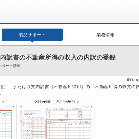
製品サポート
業務情報
支内訳書の不動産所得の収入の内訳の登録
サポート情報
ID:id
用）、または収支内訳書（不動産所得用）の「不動産所得の収支の
。