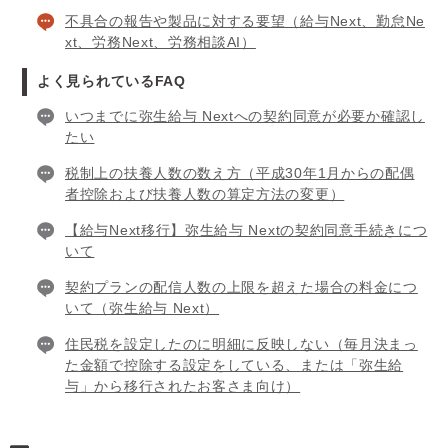
不具合の報告や製品に対する要望（給与Next、勤怠Ne
xt、労務Next、労務相談AI）
よく見られているFAQ
いつまでに弥生給与 Nextへの契約同意が必要か確認し
たい
税制上の扶養人数の数え方（平成30年1月からの配偶
者控除および扶養人数の算定方法の変更）
【給与Next移行】弥生給与 Nextの契約同意手続きにつ
いて
契約プランの配信人数の上限を超えた場合の料金につ
いて（弥生給与 Next）
住民税を設定したのに明細に反映しない（毎月決まっ
た金額で控除する設定をしている、または「弥生給
与」から移行されたお客さま向け）