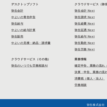
デスクトップソフト
クラウドサービス（弥生 
弥生会計
弥生会計 Next
やよいの青色申告
弥生請求 Next
弥生給与
弥生経費 Next
やよいの給与計算
弥生証憑 Next
弥生販売
弥生給与 Next
やよいの見積・納品・請求書
弥生勤怠 Next
弥生労務 Next
クラウドサービス（その他）
業務情報
弥生のいつでも労務相談AI
確定申告、業務の流れ
決算・申告、業務の流
消費税（個人・法人）
労務相談
弥生株式会社