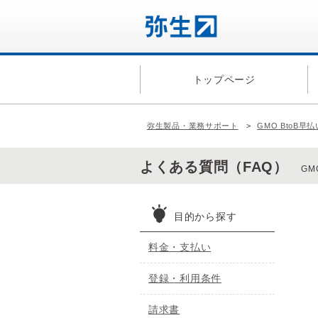
トップページ
弥生製品・業務サポート
GMO BtoB早
よくある質問（FAQ）
GM
目的から探す
料金・支払い
登録・利用条件
請求書