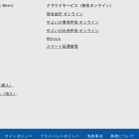
Next）
クラウドサービス（弥生オンライン）
弥生会計 オンライン
やよいの青色申告 オンライン
やよいの白色申告 オンライン
Misoca
スマート証憑管理
（個人）
れ（法人）
サイトポリシー
プライバシーポリシー
免責事項
商標について