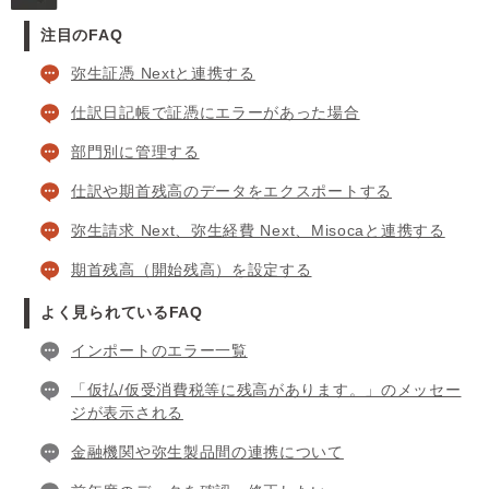
注目のFAQ
弥生証憑 Nextと連携する
仕訳日記帳で証憑にエラーがあった場合
部門別に管理する
仕訳や期首残高のデータをエクスポートする
弥生請求 Next、弥生経費 Next、Misocaと連携する
期首残高（開始残高）を設定する
よく見られているFAQ
インポートのエラー一覧
「仮払/仮受消費税等に残高があります。」のメッセー
ジが表示される
金融機関や弥生製品間の連携について