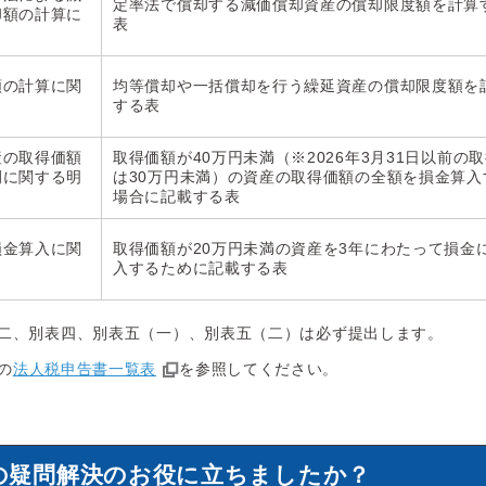
定率法で償却する減価償却資産の償却限度額を計算
却額の計算に
表
額の計算に関
均等償却や一括償却を行う繰延資産の償却限度額を
する表
産の取得価額
取得価額が40万円未満（※2026年3月31日以前の
例に関する明
は30万円未満）の資産の取得価額の全額を損金算入
場合に記載する表
損金算入に関
取得価額が20万円未満の資産を3年にわたって損金
入するために記載する表
二、別表四、別表五（一）、別表五（二）は必ず提出します。
の
法人税申告書一覧表
を参照してください。
の疑問解決のお役に立ちましたか？