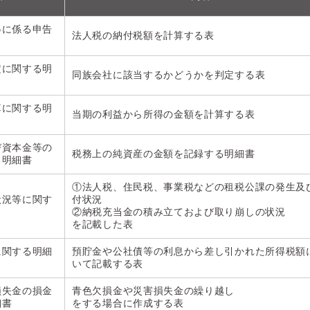
得に係る申告
法人税の納付税額を計算する表
定に関する明
同族会社に該当するかどうかを判定する表
算に関する明
当期の利益から所得の金額を計算する表
び資本金等の
税務上の純資産の金額を記録する明細書
る明細書
①法人税、住民税、事業税などの租税公課の発生及
状況等に関す
付状況
②納税充当金の積み立ておよび取り崩しの状況
を記載した表
に関する明細
預貯金や公社債等の利息から差し引かれた所得税額
いて記載する表
損失金の損金
青色欠損金や災害損失金の繰り越し
細書
をする場合に作成する表