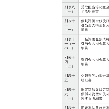
別表八
受取配当等の益
（一）
する明細書
別表十
個別評価金銭債
一
引当金の損金算
（一）
細書
別表十
一括評価金銭債
一（一
引当金の損金算
の二）
細書
別表十
寄附金の損金算
四
細書
（二）
別表十
交際費等の損金
五
明細書
別表十
旧定額法又は定
六
価償却資産の償
（一）
関する明細書
別表十
旧定率法又は定