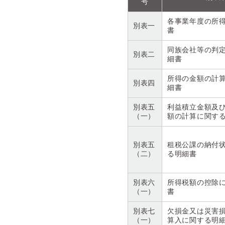
号
各事業年度の所
別表一
書
同族会社等の判
別表二
細書
所得の金額の計
別表四
細書
別表五
利益積立金額及
（一）
額の計算に関す
別表五
租税公課の納付
（二）
る明細書
別表六
所得税額の控除
（一）
書
別表七
欠損金又は災害
（一）
算入に関する明