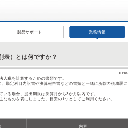
製品サポート
業務情報
別表）とは何ですか？
ID:i
法人税を計算するための書類です。
に、勘定科目内訳書や決算報告書などの書類と一緒に所轄の税務署に
ている場合、提出期限は決算月から3か月以内です。
主なものを表にしました。目安の1つとしてご利用ください。
名
内容