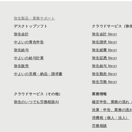
弥生製品・業務サポート
デスクトップソフト
クラウドサービス（弥生 
弥生会計
弥生会計 Next
やよいの青色申告
弥生請求 Next
弥生給与
弥生経費 Next
やよいの給与計算
弥生証憑 Next
弥生販売
弥生給与 Next
やよいの見積・納品・請求書
弥生勤怠 Next
弥生労務 Next
クラウドサービス（その他）
業務情報
弥生のいつでも労務相談AI
確定申告、業務の流れ
決算・申告、業務の流
消費税（個人・法人）
労務相談