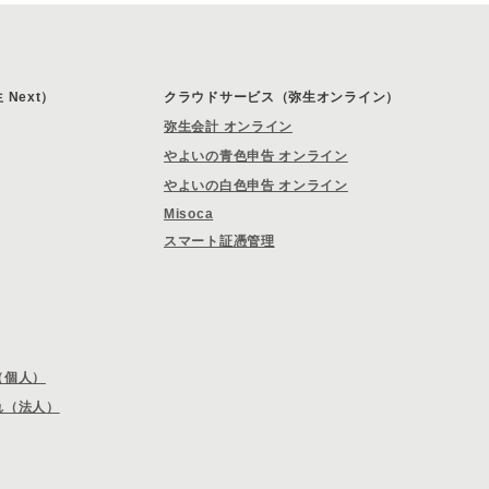
Next）
クラウドサービス（弥生オンライン）
弥生会計 オンライン
やよいの青色申告 オンライン
やよいの白色申告 オンライン
Misoca
スマート証憑管理
（個人）
れ（法人）