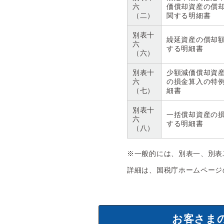
六
価償却資産の償
（二）
関する明細書
別表十
繰延資産の償却
六
する明細書
（六）
別表十
少額減価償却資
六
の損金算入の特
（七）
細書
別表十
一括償却資産の
六
する明細書
（八）
※一般的には、別表一、別表
詳細は、国税庁ホームページ
お客さま