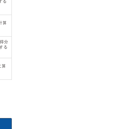
する
計算
取得分
する
に算