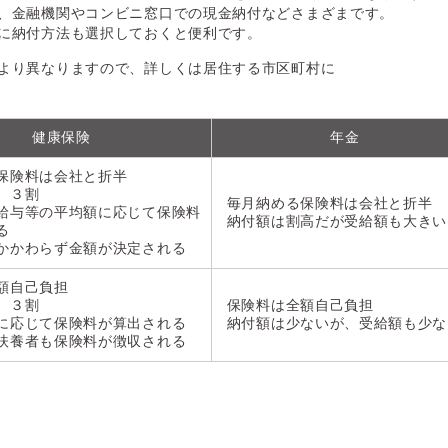
、金融機関やコンビニ窓口での現金納付などさまざまです。
に納付方法も選択しておくと便利です。
より異なりますので、詳しくは居住する市区町村に
健康保険
年金
保険料は会社と折半
 ３割
毎月納める保険料は会社と折半
給与等の平均額に応じて保険料
納付額は割高だが受給額も大きい
る
かかわらず金額が決定される
額自己負担
 ３割
保険料は全額自己負担
に応じて保険料が算出される
納付額は少ないが、受給額も少
扶養者も保険料が徴収される