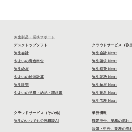
弥生製品・業務サポート
デスクトップソフト
クラウドサービス（弥生 
弥生会計
弥生会計 Next
やよいの青色申告
弥生請求 Next
弥生給与
弥生経費 Next
やよいの給与計算
弥生証憑 Next
弥生販売
弥生給与 Next
やよいの見積・納品・請求書
弥生勤怠 Next
弥生労務 Next
クラウドサービス（その他）
業務情報
弥生のいつでも労務相談AI
確定申告、業務の流れ
決算・申告、業務の流