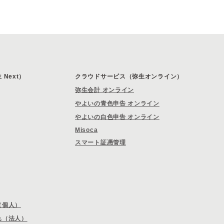
Next）
クラウドサービス（弥生オンライン）
弥生会計 オンライン
やよいの青色申告 オンライン
やよいの白色申告 オンライン
Misoca
スマート証憑管理
（個人）
れ（法人）