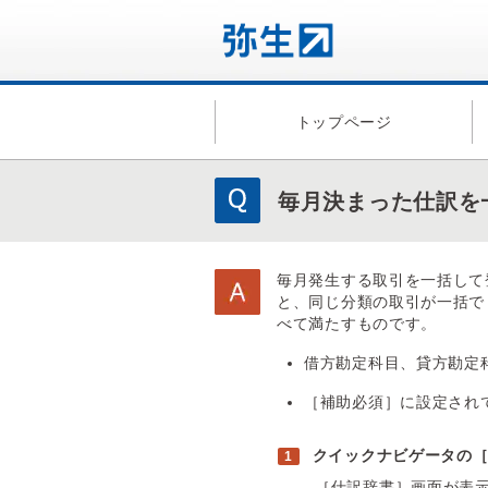
トップページ
毎月決まった仕訳を
毎月発生する取引を一括して
と、同じ分類の取引が一括で
べて満たすものです。
借方勘定科目、貸方勘定
［補助必須］に設定され
クイックナビゲータの
［仕訳辞書］画面が表