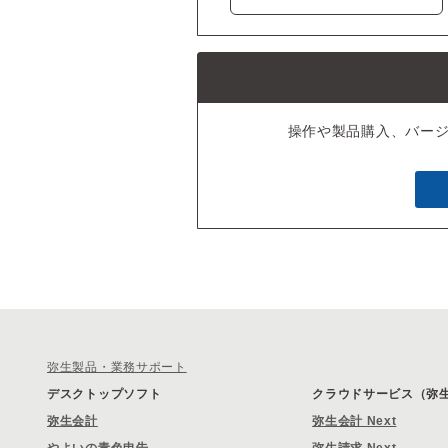
操作や製品購入、バー
弥生製品・業務サポート
デスクトップソフト
クラウドサービス（弥生 
弥生会計
弥生会計 Next
やよいの青色申告
弥生請求 Next