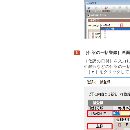
［仕訳の一括登録］画
［仕訳の日付］を入力
※銀行などの仕訳の一
［▼］をクリックして