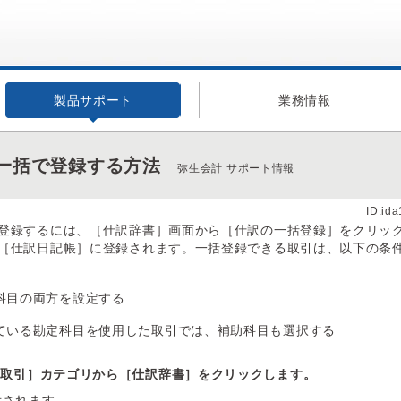
製品サポート
業務情報
一括で登録する方法
弥生会計 サポート情報
ID:id
登録するには、［仕訳辞書］画面から［仕訳の一括登録］をクリッ
［仕訳日記帳］に登録されます。一括登録できる取引は、以下の条
科目の両方を設定する
ている勘定科目を使用した取引では、補助科目も選択する
［取引］カテゴリから［仕訳辞書］をクリックします。
示されます。