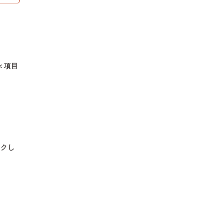
＜項目
ックし