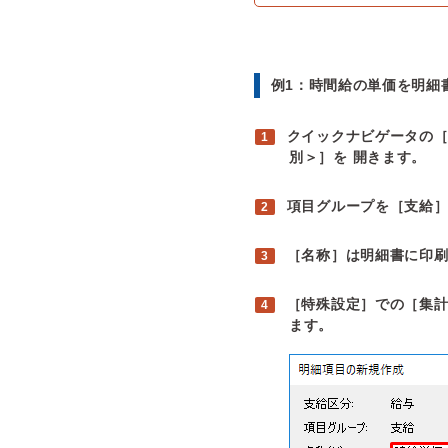
例1：時間給の単価を明細
クイックナビゲータの
別＞］を 開きます。
項目グループを［支給
［名称］は明細書に印
［特殊設定］での［集計
ます。