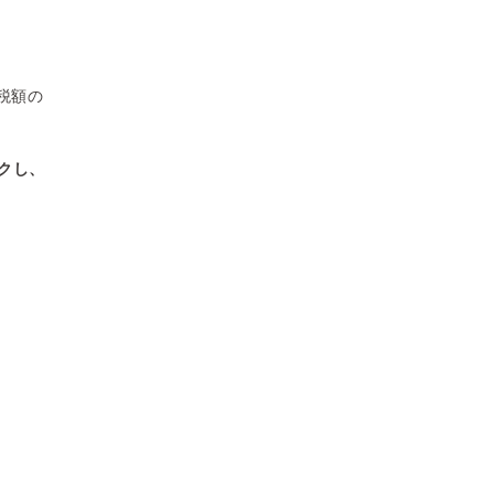
税額の
クし、