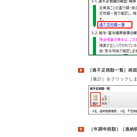
［過不足税額一覧］画
［集計］をクリックし
［年調年税額］［過納