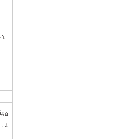
を印
］
場合
しま