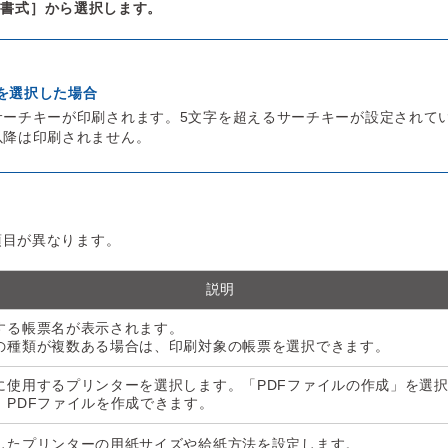
［書式］から選択します。
を選択した場合
サーチキーが印刷されます。5文字を超えるサーチキーが設定されて
以降は印刷されません。
。
項目が異なります。
説明
する帳票名が表示されます。
の種類が複数ある場合は、印刷対象の帳票を選択できます。
に使用するプリンターを選択します。「PDFファイルの作成」を選
、PDFファイルを作成できます。
したプリンターの用紙サイズや給紙方法を設定します。