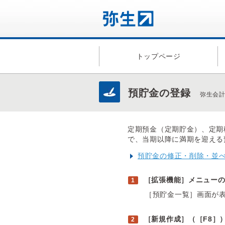
トップページ
預貯金の登録
弥生会計
定期預金（定期貯金）、定期
で、当期以降に満期を迎える
預貯金の修正・削除・並
［拡張機能］メニュー
［預貯金一覧］画面が
［新規作成］（［F8］