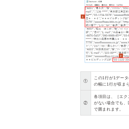
この1行が1デー
①
の幅に1行が収ま
各項目は、［エク
②
がない場合でも、
で囲まれます。