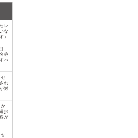
セレ
いな
す）
目、
名称
すべ
行セ
され
が対
、か
選択
客が
行セ