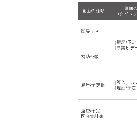
画面
画面の種類
（クイッ
顧客リスト
［履歴/予
［事業所デ
補助台帳
［導入］カ
履歴/予定帳
［履歴/予
履歴/予定
区分集計表