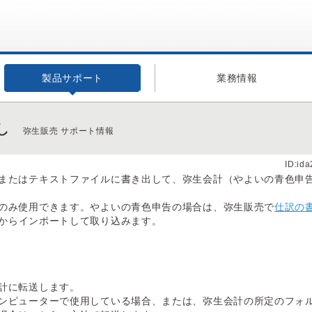
製品サポート
業務情報
し
弥生販売 サポート情報
ID:id
またはテキストファイルに書き出して、弥生会計（やよいの青色申
のみ使用できます。やよいの青色申告の場合は、弥生販売で
仕訳の
からインポートして取り込みます。
計に転送します。
ンピューターで使用している場合、または、弥生会計の所定のフォ