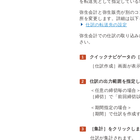
を転送先として指定している
弥生会計と弥生販売が別のコ
所を変更します。詳細は以下
仕訳の転送先の設定
弥生会計での仕訳の取り込
さい。
クイックナビゲータの
［仕訳作成］画面が表
仕訳の出力範囲を指定
＜任意の締切毎の場合
［締切］で「前回締切
＜期間指定の場合＞
［期間］で仕訳を作成
［集計］をクリックし
仕訳が集計されます。