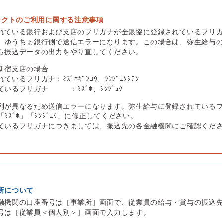
イレクトのご利用に関する注意事項
れている銀行および支店のフリガナが全銀協に登録されているフリ
、ゆうちょ銀行側で送信エラーになります。この場合は、弥生給与
ら振込データの出力をやり直してください。
新宿支店の場合
いるフリガナ：ﾐｽﾞﾎｷﾞﾝｺｳ、ｼﾝｼﾞｭｸｼﾃﾝ
いるフリガナ ：ﾐｽﾞﾎ、ｼﾝｼﾞｭｸ
列が異なるため送信エラーになります。弥生給与に登録されている
ﾐｽﾞﾎ」「ｼﾝｼﾞｭｸ」に修正してください。
ているフリガナにつきましては、振込先の各金融機関にご確認くだ
所について
融機関の口座番号は［事業所］画面で、従業員の給与・賞与の振込
号は［従業員＜個人別＞］画面で入力します。