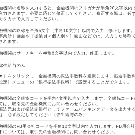
融機関の名称を入力すると、金融機関のフリガナが半角20文字以内
入力されます。必要に応じて修正してください。修正する際は、必
カタカナで入力してください。
融機関の略称を全角5文字（半角10文字）以内で入力、修正します
事業所］画面や［従業員＜個人別＞］画面などでは、入力した略称
されます。
融機関のサーチキーを半角8文字以内で入力、修正します。
弥生給与のみ
▼］をクリックし、金融機関の振込手数料を選択します。振込手数
設定］メニューの［銀行振込手数料］で設定することができます。
融機関の全銀協コードを半角4文字以内で入力します。全銀協コード
ては、取引先の金融機関にお問い合わせください。
振込元および振込先銀行としてファームバンキングデータを出力す
は、必ず設定してください（弥生給与のみ）
融機関のFB用会社コードを半角10文字以内で入力します。FB用会
ドについては、取引先の金融機関にお問い合わせください。