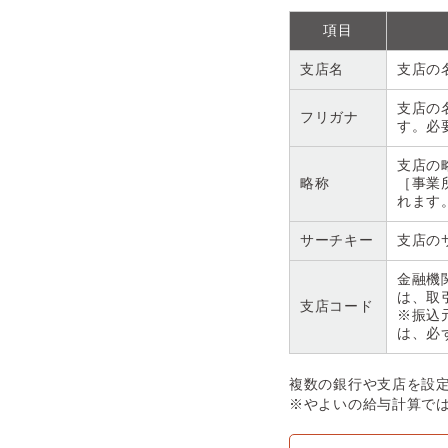
項目
支店名
支店の
支店の
フリガナ
す。必
支店の
略称
［事業
れます
サーチキー
支店の
金融機
は、取
支店コード
※振込
は、必
複数の銀行や支店を設
※やよいの給与計算では