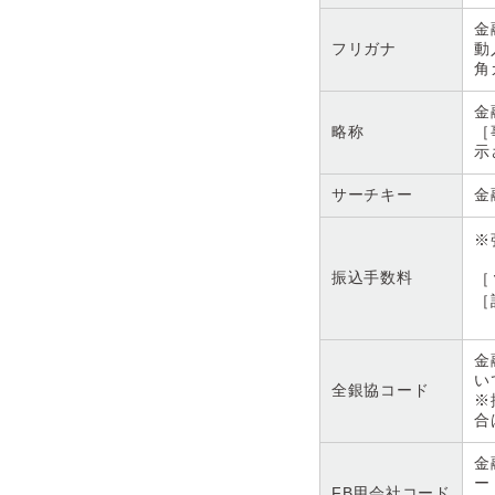
金
フリガナ
動
角
金
略称
［
示
サーチキー
金
※
振込手数料
［
［
金
い
全銀協コード
※
合
金
ー
FB用会社コード