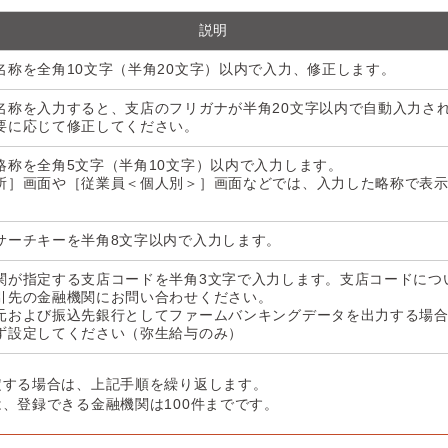
説明
名称を全角10文字（半角20文字）以内で入力、修正します。
名称を入力すると、支店のフリガナが半角20文字以内で自動入力さ
要に応じて修正してください。
略称を全角5文字（半角10文字）以内で入力します。
所］画面や［従業員＜個人別＞］画面などでは、入力した略称で表
。
サーチキーを半角8文字以内で入力します。
関が指定する支店コードを半角3文字で入力します。支店コードにつ
引先の金融機関にお問い合わせください。
元および振込先銀行としてファームバンキングデータを出力する場
ず設定してください（弥生給与のみ）
定する場合は、上記手順を繰り返します。
、登録できる金融機関は100件までです。