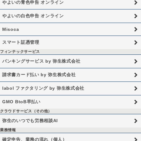
やよいの青色申告 オンライン
やよいの白色申告 オンライン
Misoca
スマート証憑管理
フィンテックサービス
バンキングサービス by 弥生株式会社
請求書カード払い by 弥生株式会社
labol ファクタリング by 弥生株式会社
GMO BtoB早払い
クラウドサービス（その他）
弥生のいつでも労務相談AI
業務情報
確定申告、業務の流れ（個人）