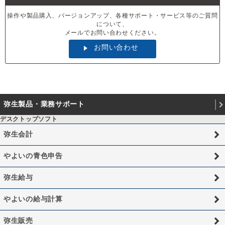
操作や製品購入、バージョンアップ、各種サポート・サービス等のご質問
について、
メールでお問い合わせください。
お問い合わせ
弥生製品・業務サポート
デスクトップソフト
弥生会計
やよいの青色申告
弥生給与
やよいの給与計算
弥生販売