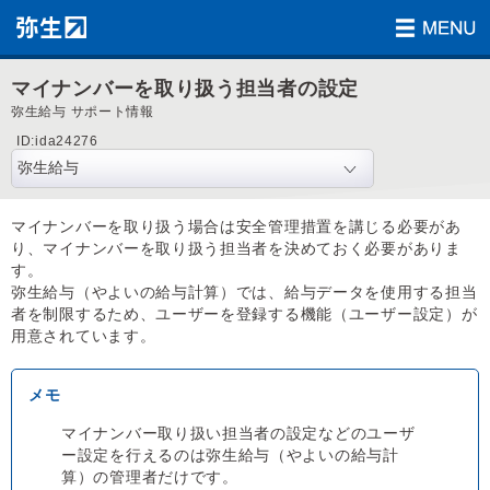
マイナンバーを取り扱う担当者の設定
弥生給与 サポート情報
ID:ida24276
マイナンバーを取り扱う場合は安全管理措置を講じる必要があ
り、マイナンバーを取り扱う担当者を決めておく必要がありま
す。
弥生給与（やよいの給与計算）では、給与データを使用する担当
者を制限するため、ユーザーを登録する機能（ユーザー設定）が
用意されています。
マイナンバー取り扱い担当者の設定などのユーザ
ー設定を行えるのは弥生給与（やよいの給与計
算）の管理者だけです。