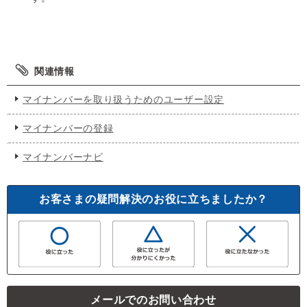
関連情報
マイナンバーを取り扱うためのユーザー設定
マイナンバーの登録
マイナンバーナビ
お客さまの疑問解決のお役に立ちましたか？
メールでのお問い合わせ