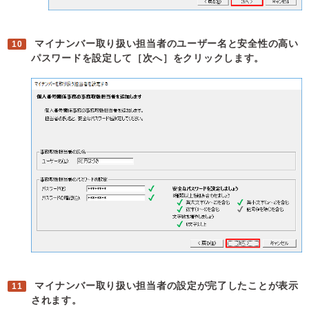
マイナンバー取り扱い担当者のユーザー名と安全性の高い
パスワードを設定して［次へ］をクリックします。
マイナンバー取り扱い担当者の設定が完了したことが表示
されます。