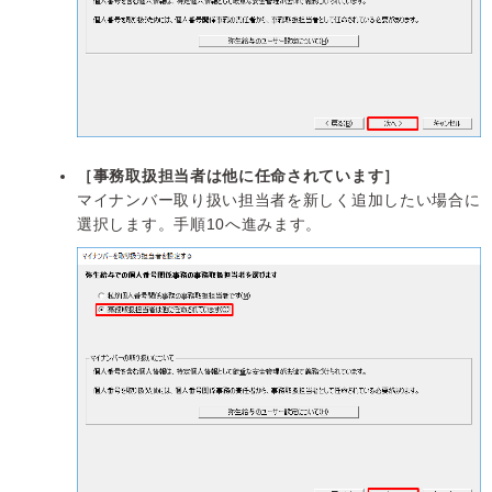
［事務取扱担当者は他に任命されています］
マイナンバー取り扱い担当者を新しく追加したい場合に
選択します。手順10へ進みます。