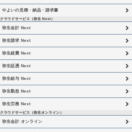
やよいの見積・納品・請求書
クラウドサービス（弥生 Next）
弥生会計 Next
弥生請求 Next
弥生経費 Next
弥生証憑 Next
弥生給与 Next
弥生勤怠 Next
弥生労務 Next
クラウドサービス（弥生オンライン）
弥生会計 オンライン