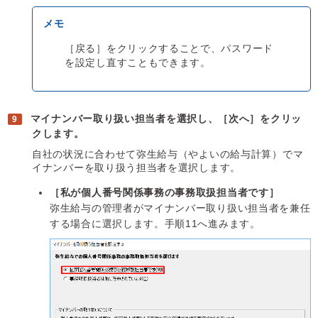
［戻る］をクリックすることで、パスワード
を設定し直すこともできます。
マイナンバー取り扱い担当者を選択し、［次へ］をクリッ
クします。
自社の状況に合わせて弥生給与（やよいの給与計算）でマ
イナンバーを取り扱う担当者を選択します。
［私が個人番号関係事務の事務取扱担当者です］
弥生給与の管理者がマイナンバー取り扱い担当者を兼任
する場合に選択します。手順11へ進みます。