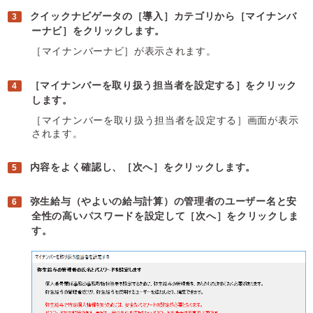
クイックナビゲータの［導入］カテゴリから［マイナンバ
ーナビ］をクリックします。
［マイナンバーナビ］が表示されます。
［マイナンバーを取り扱う担当者を設定する］をクリック
します。
［マイナンバーを取り扱う担当者を設定する］画面が表示
されます。
内容をよく確認し、［次へ］をクリックします。
弥生給与（やよいの給与計算）の管理者のユーザー名と安
全性の高いパスワードを設定して［次へ］をクリックしま
す。