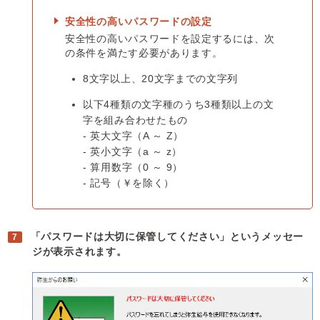
安全性の高いパスワードの設定
安全性の高いパスワードを設定するには、次
の条件を満たす必要があります。
8文字以上、20文字までの文字列
以下4種類の文字種のうち3種類以上の文
字を組み合わせたもの
- 英大文字（A ～ Z）
- 英小文字（a ～ z）
- 算用数字（0 ～ 9）
- 記号（￥を除く）
「パスワードは大切に保管してください」というメッセー
ジが表示されます。