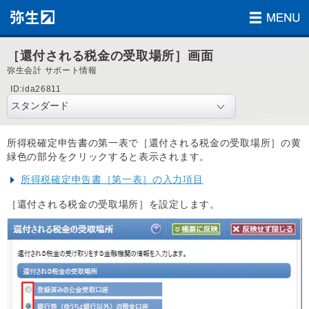
［還付される税金の受取場所］画面
弥生会計 サポート情報
ID:ida26811
所得税確定申告書の第一表で［還付される税金の受取場所］の黄
緑色の部分をクリックすると表示されます。
所得税確定申告書［第一表］の入力項目
［還付される税金の受取場所］を設定します。