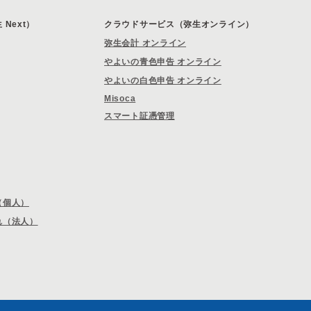
Next）
クラウドサービス（弥生オンライン）
弥生会計 オンライン
やよいの青色申告 オンライン
やよいの白色申告 オンライン
Misoca
スマート証憑管理
（個人）
れ（法人）