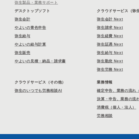
弥生製品・業務サポート
デスクトップソフト
クラウドサービス（弥生 
弥生会計
弥生会計 Next
やよいの青色申告
弥生請求 Next
弥生給与
弥生経費 Next
やよいの給与計算
弥生証憑 Next
弥生販売
弥生給与 Next
やよいの見積・納品・請求書
弥生勤怠 Next
弥生労務 Next
クラウドサービス（その他）
業務情報
弥生のいつでも労務相談AI
確定申告、業務の流れ
決算・申告、業務の流
消費税（個人・法人）
労務相談