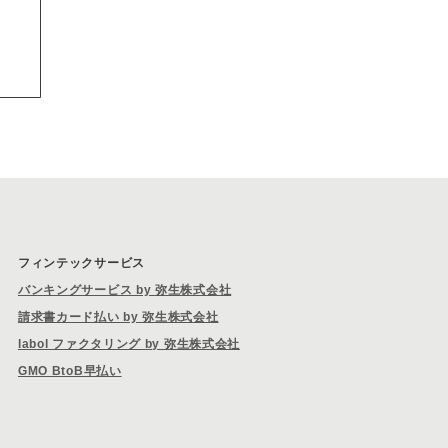
フィンテックサービス
バンキングサービス by 弥生株式会社
請求書カード払い by 弥生株式会社
labol ファクタリング by 弥生株式会社
GMO BtoB早払い