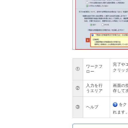
完了や
ワークフ
①
クリッ
ロー
入力を行
画面の
②
うエリア
存して
をク
③
ヘルプ
れます