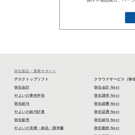
操作や製品購入、バー
弥生製品・業務サポート
デスクトップソフト
クラウドサービス（弥生 
弥生会計
弥生会計 Next
やよいの青色申告
弥生請求 Next
弥生給与
弥生経費 Next
やよいの給与計算
弥生証憑 Next
弥生販売
弥生給与 Next
やよいの見積・納品・請求書
弥生勤怠 Next