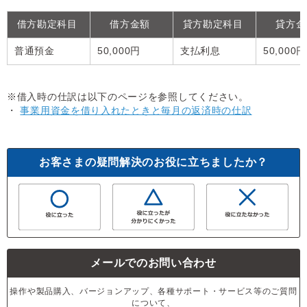
借方勘定科目
借方金額
貸方勘定科目
貸方
普通預金
50,000円
支払利息
50,000
※借入時の仕訳は以下のページを参照してください。
・
事業用資金を借り入れたときと毎月の返済時の仕訳
お客さまの疑問解決のお役に立ちましたか？
メールでのお問い合わせ
操作や製品購入、バージョンアップ、各種サポート・サービス等のご質問
について、