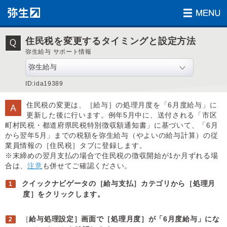
住民税を変更するタイミングと設定方法
弥生給与 サポート情報
ID:ida19389
住民税の変更は、［給与］の処理月度を「6月度給与」に
更新した後に行います。例年5月中に、送付される「市区
町村民税・都道府県民税特別徴収額通知書」に基づいて、「6月
から翌年5月」までの税額を弥生給与（やよいの給与計算）の従
業員情報の［住民税］タブに登録します。
※末締めの翌月支払の場合で住民税の徴収開始が1か月ずれる場
合は、
注意
も併せてご確認ください。
クイックナビゲータの［給与支払］カテゴリから［処理月
度］をクリックします。
［
給与処理設定］画面で［処理月度］が「6月度給与」にな