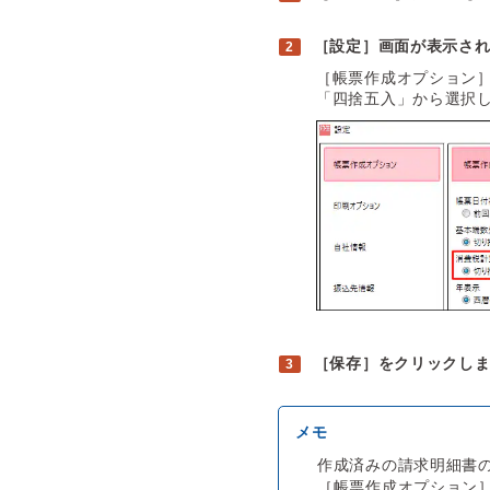
［設定］画面が表示さ
［帳票作成オプション
「四捨五入」から選択
［保存］をクリックし
作成済みの請求明細書
［帳票作成オプション