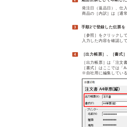
発注日（返品日）、仕
商品の［内訳］は［通
手順2で登録した伝票を
［参照］をクリックし
入力した内容を確認し
［出力帳票］、［書式
［出力帳票］は「注文
［書式］はここでは「A
※自社用に編集してい