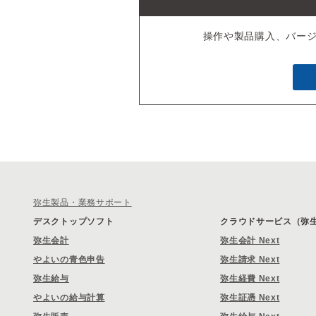
操作や製品購入、バー
弥生製品・業務サポート
デスクトップソフト
クラウドサービス（弥生 
弥生会計
弥生会計 Next
やよいの青色申告
弥生請求 Next
弥生給与
弥生経費 Next
やよいの給与計算
弥生証憑 Next