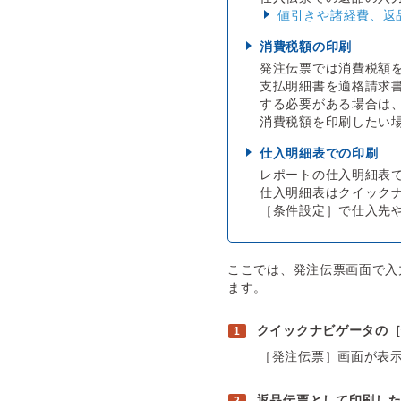
値引きや諸経費、返
消費税額の印刷
発注伝票では消費税額
支払明細書を適格請求
する必要がある場合は
消費税額を印刷したい
仕入明細表での印刷
レポートの仕入明細表
仕入明細表はクイック
［条件設定］で仕入先
ここでは、発注伝票画面で入
ます。
クイックナビゲータの
［発注伝票］画面が表
返品伝票として印刷し