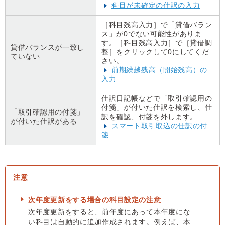
科目が未確定の仕訳の入力
［科目残高入力］で「貸借バラン
ス」が0でない可能性がありま
す。［科目残高入力］で［貸借調
貸借バランスが一致し
整］をクリックして0にしてくだ
ていない
さい。
前期繰越残高（開始残高）の
入力
仕訳日記帳などで「取引確認用の
付箋」が付いた仕訳を検索し、仕
「取引確認用の付箋」
訳を確認、付箋を外します。
が付いた仕訳がある
スマート取引取込の仕訳の付
箋
次年度更新をする場合の科目設定の注意
次年度更新をすると、前年度にあって本年度にな
い科目は自動的に追加作成されます。例えば、本