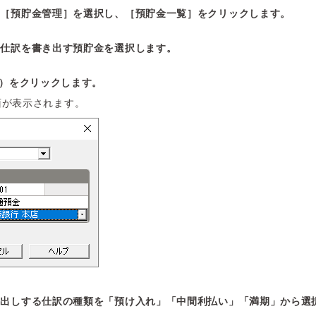
の［預貯金管理］を選択し、［預貯金一覧］をクリックします。
、仕訳を書き出す預貯金を選択します。
］）をクリックします。
面が表示されます。
き出しする仕訳の種類を「預け入れ」「中間利払い」「満期」から選