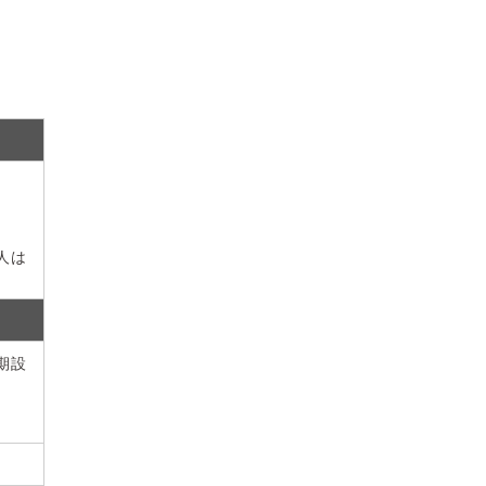
人は
期設