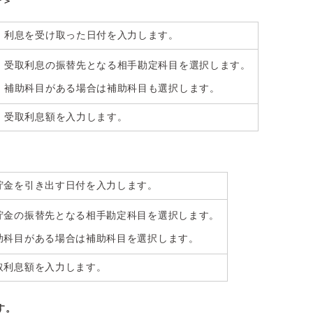
合＞
利息を受け取った日付を入力します。
受取利息の振替先となる相手勘定科目を選択します。
補助科目がある場合は補助科目も選択します。
受取利息額を入力します。
貯金を引き出す日付を入力します。
貯金の振替先となる相手勘定科目を選択します。
助科目がある場合は補助科目を選択します。
取利息額を入力します。
す。