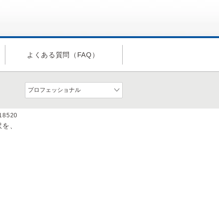
よくある質問（FAQ）
a18520
訳を、