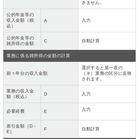
きません。
公的年金等の
収入金額（税
入力
A
込）
公的年金等の
自動計算
C
雑所得の金額
業務に係る雑所得の金額の計算
選択すると第一表の
前々年分の収入金額
（キ）業務の区分に反映
されます。
業務の収入金
入力
D
額（税込）
入力
必要経費
E
差引金額［D－
自動計算
F
E］