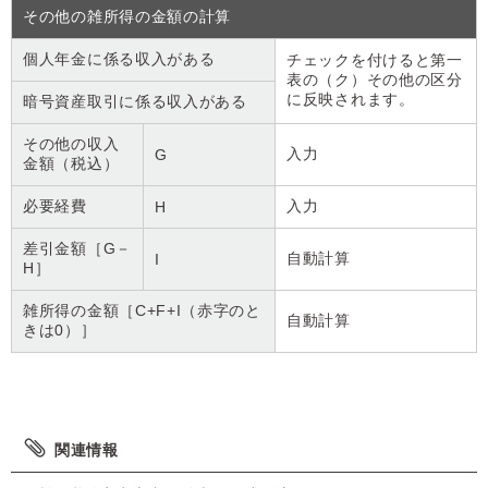
その他の雑所得の金額の計算
個人年金に係る収入がある
チェックを付けると第一
表の（ク）その他の区分
に反映されます。
暗号資産取引に係る収入がある
その他の収入
入力
G
金額（税込）
必要経費
入力
H
差引金額［G－
自動計算
I
H］
雑所得の金額［C+F+I（赤字のと
自動計算
きは0）］
関連情報