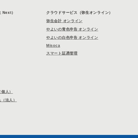
Next）
クラウドサービス（弥生オンライン）
弥生会計 オンライン
やよいの青色申告 オンライン
やよいの白色申告 オンライン
Misoca
スマート証憑管理
（個人）
れ（法人）