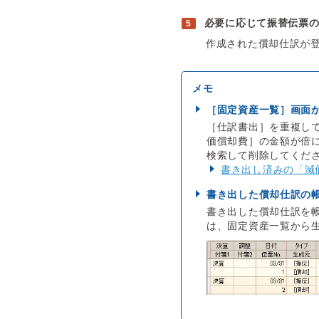
必要に応じて振替伝票
作成された償却仕訳が
［固定資産一覧］画面
［仕訳書出］を重複し
価償却費］の金額が倍
検索して削除してくだ
書き出し済みの「減
書き出した償却仕訳の
書き出した償却仕訳を帳
は、固定資産一覧から