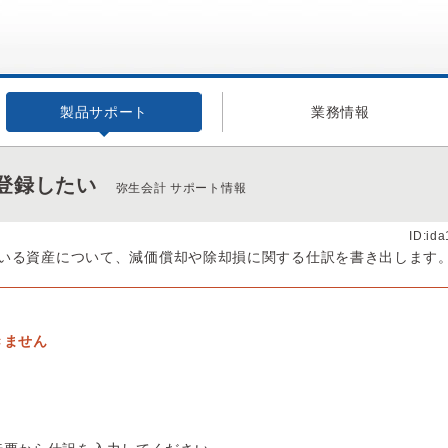
製品サポート
業務情報
登録したい
弥生会計 サポート情報
ID:id
いる資産について、減価償却や除却損に関する仕訳を書き出します
きません