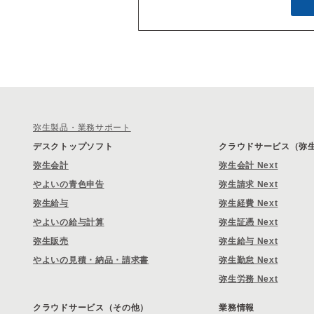
弥生製品・業務サポート
デスクトップソフト
クラウドサービス（弥生 
弥生会計
弥生会計 Next
やよいの青色申告
弥生請求 Next
弥生給与
弥生経費 Next
やよいの給与計算
弥生証憑 Next
弥生販売
弥生給与 Next
やよいの見積・納品・請求書
弥生勤怠 Next
弥生労務 Next
クラウドサービス（その他）
業務情報