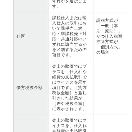
ずれかを選択しま
す。
課税仕入または輸
課税方式が
入仕入の取引にお
「一般（本
いて課税売上対
則・原則）」
応・非課税売上対
仕区
かつ仕入税額
応・共通対応のい
控除方式が
ずれに該当するか
「個別方式」
を区別するための
の場合
項目です。
売上の取引ではプ
ラスを、仕入れや
経費の支払取引で
はマイナスを示す
借方税抜金額
項目です。［貸方
税抜金額］と差し
引きした結果が
［差引税抜金額］
に表示されます。
売上の取引ではマ
イナスを、仕入れ
や経費の支払取引