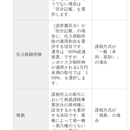
うでない場合は
「区分記載」を選
択します。
［請求書区分］が
「区分記載」の場
合に、仕入税額控
除の適用割合を選
択する項目です。
課税方式が
通常は「80%経過
「一般（本
仕入税額控除
措置」ですが、イ
則・原則）」
ンボイス少額特例
の場合
が適用される1万円
未満の取引では「1
00%」を選択しま
す。
課税売上の取引に
おいて簡易課税事
業区分の第何種に
該当するかを選択
課税方式が
簡易
する項目です。業
「簡易」の場
種によって第一種
合
～第六種のうちい