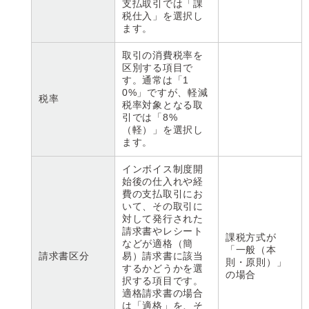
支払取引では「課
税仕入」を選択し
ます。
取引の消費税率を
区別する項目で
す。通常は「1
0%」ですが、軽減
税率
税率対象となる取
引では「8%
（軽）」を選択し
ます。
インボイス制度開
始後の仕入れや経
費の支払取引にお
いて、その取引に
対して発行された
請求書やレシート
課税方式が
などが適格（簡
「一般（本
請求書区分
易）請求書に該当
則・原則）」
するかどうかを選
の場合
択する項目です。
適格請求書の場合
は「適格」を、そ