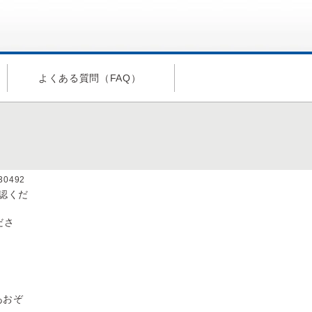
よくある質問（FAQ）
い
a30492
認くだ
ださ
あおぞ