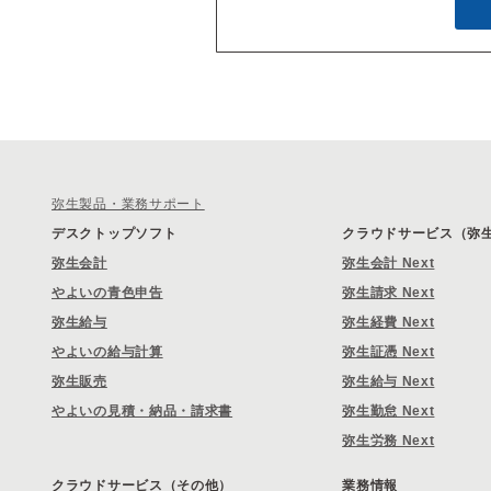
弥生製品・業務サポート
デスクトップソフト
クラウドサービス（弥生 
弥生会計
弥生会計 Next
やよいの青色申告
弥生請求 Next
弥生給与
弥生経費 Next
やよいの給与計算
弥生証憑 Next
弥生販売
弥生給与 Next
やよいの見積・納品・請求書
弥生勤怠 Next
弥生労務 Next
クラウドサービス（その他）
業務情報