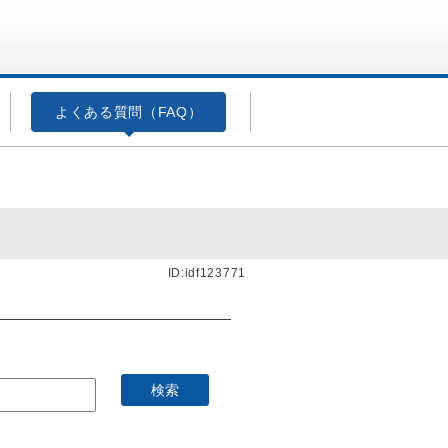
よくある質問（FAQ）
ID:idf123771
）