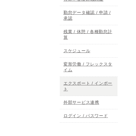
勤怠データ確認 / 申請 /
承認
残業 / 休憩 / 各種勤怠計
算
スケジュール
変形労働 / フレックスタ
イム
エクスポート / インポー
ト
外部サービス連携
ログイン / パスワード