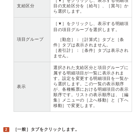
［▼］をクリックし、表示する明細項
支給区分
目の支給区分を［給与］、［賞与］か
ら選択します。
［▼］をクリックし、表示する明細項
目の項目グループを選択します。
項目グループ
［勤怠］：［計算式］タブと［条
件］タブは表示されません。
［差引計］：［条件］タブは表示され
ません。
選択された支給区分と項目グループに
属する明細項目が一覧に表示されま
す。設定を変更する明細項目を一覧か
ら選択します。この一覧の表示順序
表示
が、各種帳票における明細項目の表示
順序です。リストの表示順序は、［編
集］メニューの［上へ移動］と［下へ
移動］で変更します。
［一般］タブをクリックします。