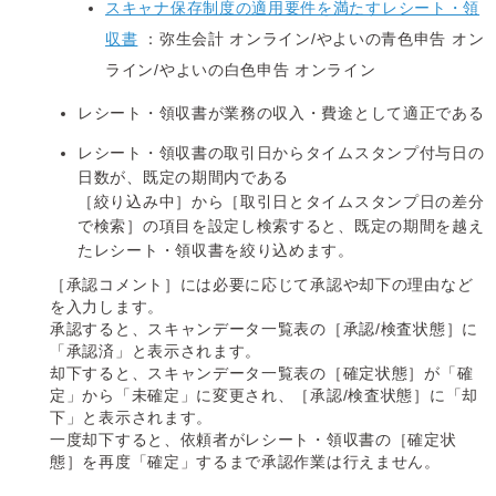
スキャナ保存制度の適用要件を満たすレシート・領
収書
：弥生会計 オンライン/やよいの青色申告 オン
ライン/やよいの白色申告 オンライン
レシート・領収書が業務の収入・費途として適正である
レシート・領収書の取引日からタイムスタンプ付与日の
日数が、既定の期間内である
［絞り込み中］から［取引日とタイムスタンプ日の差分
で検索］の項目を設定し検索すると、既定の期間を越え
たレシート・領収書を絞り込めます。
［承認コメント］には必要に応じて承認や却下の理由など
を入力します。
承認すると、スキャンデータ一覧表の［承認/検査状態］に
「承認済」と表示されます。
却下すると、スキャンデータ一覧表の［確定状態］が「確
定」から「未確定」に変更され、［承認/検査状態］に「却
下」と表示されます。
一度却下すると、依頼者がレシート・領収書の［確定状
態］を再度「確定」するまで承認作業は行えません。