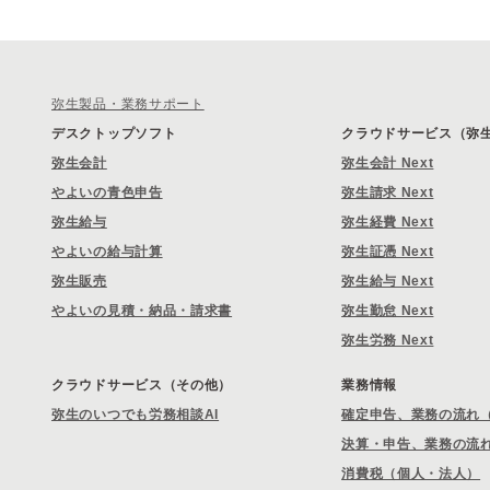
弥生製品・業務サポート
デスクトップソフト
クラウドサービス（弥生 
弥生会計
弥生会計 Next
やよいの青色申告
弥生請求 Next
弥生給与
弥生経費 Next
やよいの給与計算
弥生証憑 Next
弥生販売
弥生給与 Next
やよいの見積・納品・請求書
弥生勤怠 Next
弥生労務 Next
クラウドサービス（その他）
業務情報
弥生のいつでも労務相談AI
確定申告、業務の流れ
決算・申告、業務の流
消費税（個人・法人）