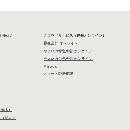
Next）
クラウドサービス（弥生オンライン）
弥生会計 オンライン
やよいの青色申告 オンライン
やよいの白色申告 オンライン
Misoca
スマート証憑管理
（個人）
れ（法人）