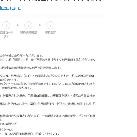
kk.co.jp/go