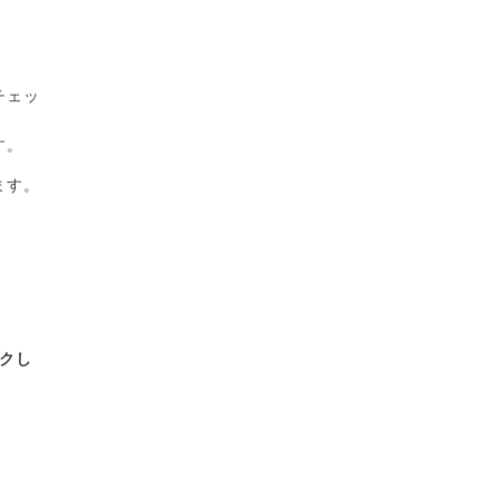
チェッ
す。
ます。
クし