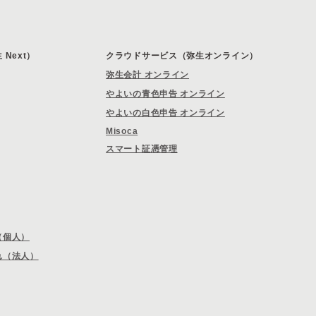
Next）
クラウドサービス（弥生オンライン）
弥生会計 オンライン
やよいの青色申告 オンライン
やよいの白色申告 オンライン
Misoca
スマート証憑管理
（個人）
れ（法人）