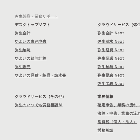
弥生製品・業務サポート
デスクトップソフト
クラウドサービス（弥生 
弥生会計
弥生会計 Next
やよいの青色申告
弥生請求 Next
弥生給与
弥生経費 Next
やよいの給与計算
弥生証憑 Next
弥生販売
弥生給与 Next
やよいの見積・納品・請求書
弥生勤怠 Next
弥生労務 Next
クラウドサービス（その他）
業務情報
弥生のいつでも労務相談AI
確定申告、業務の流れ
決算・申告、業務の流
消費税（個人・法人）
労務相談