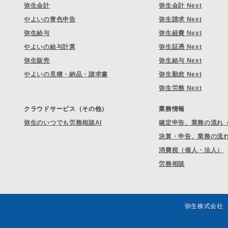
弥生会計
弥生会計 Next
やよいの青色申告
弥生請求 Next
弥生給与
弥生経費 Next
やよいの給与計算
弥生証憑 Next
弥生販売
弥生給与 Next
やよいの見積・納品・請求書
弥生勤怠 Next
弥生労務 Next
クラウドサービス（その他）
業務情報
弥生のいつでも労務相談AI
確定申告、業務の流れ
決算・申告、業務の流
消費税（個人・法人）
労務相談
弥生株式会社