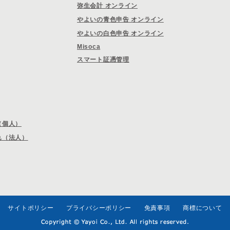
弥生会計 オンライン
やよいの青色申告 オンライン
やよいの白色申告 オンライン
Misoca
スマート証憑管理
（個人）
れ（法人）
サイトポリシー
プライバシーポリシー
免責事項
商標について