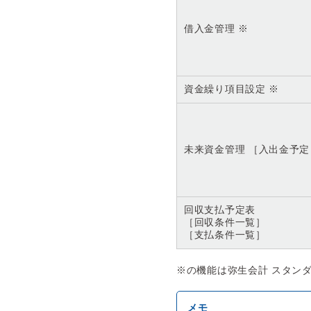
借入金管理 ※
資金繰り項目設定 ※
未来資金管理 ［入出金予定
回収支払予定表
［回収条件一覧］
［支払条件一覧］
※の機能は弥生会計 スタン