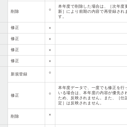
本年度で削除した場合は、［次年度
○
削除
新］により前期の内容で再登録され
す。
修正
×
修正
×
修正
×
修正
×
○
新規登録
本年度データで、一度でも修正を行
いる場合は、本年度の内容が優先さ
○
修正
ため、反映されません。また、［仕
定］は反映されません。
×
削除