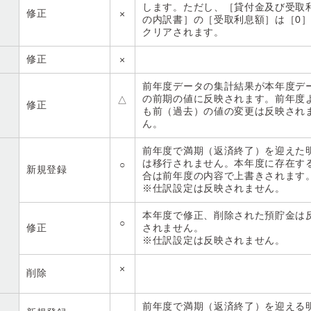
します。ただし、［貸付金及び受取
修正
×
の内訳書］の［受取利息額］は［0
クリアされます。
修正
×
前年度データの集計結果が本年度デ
の前期の値に反映されます。前年度
△
修正
も前（過去）の値の変更は反映され
ん。
前年度で満期（返済終了）を迎えた
は移行されません。本年度に存在す
○
新規登録
合は前年度の内容で上書きされます
※仕訳設定は反映されません。
本年度で修正、削除された預貯金は
○
修正
されません。
※仕訳設定は反映されません。
×
削除
前年度で満期（返済終了）を迎える