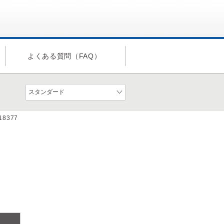
よくある質問（FAQ）
a18377