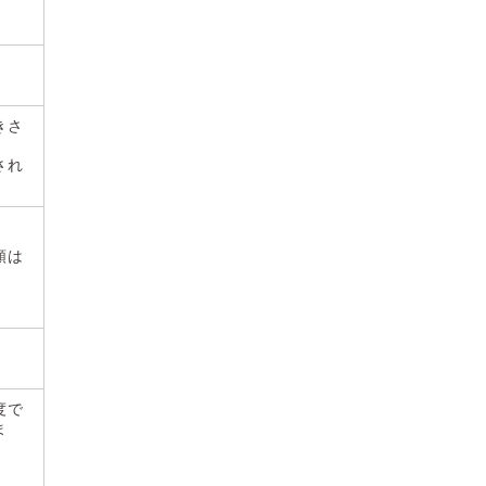
きさ
され
額は
度で
ま
］