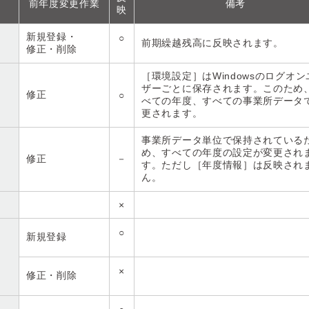
前年度変更作業
備考
映
新規登録・
○
前期繰越残高に反映されます。
修正・削除
［環境設定］はWindowsのログオン
ザーごとに保存されます。このため
修正
○
べての年度、すべての事業所データ
更されます。
事業所データ単位で保持されている
め、すべての年度の設定が変更され
修正
－
す。ただし［年度情報］は反映され
ん。
×
○
新規登録
×
修正・削除