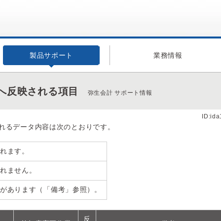
製品サポート
業務情報
へ反映される項目
弥生会計 サポート情報
ID:id
れるデータ内容は次のとおりです。
されます。
れません。
目があります（「備考」参照）。
反