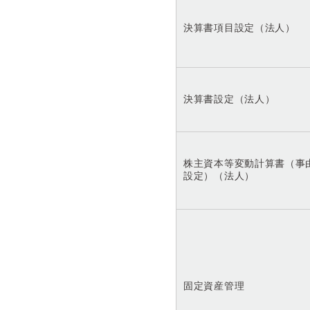
決算書項目設定（法人）
決算書設定（法人）
株主資本等変動計算書（事
設定）（法人）
固定資産管理