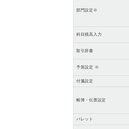
部門設定※
科目残高入力
取引辞書
予算設定 ※
付箋設定
帳簿・伝票設定
パレット