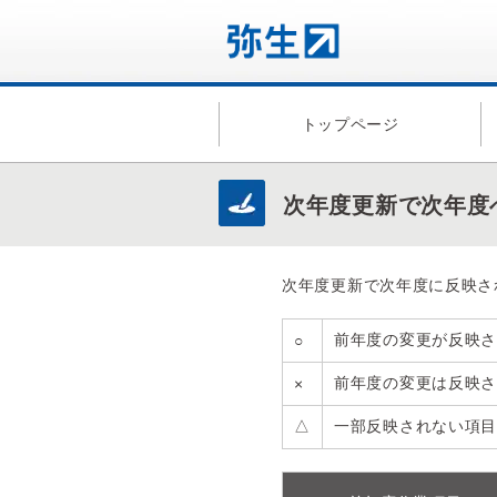
トップページ
次年度更新で次年度
次年度更新で次年度に反映さ
前年度の変更が反映
○
前年度の変更は反映さ
×
△
一部反映されない項