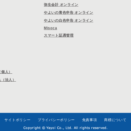
弥生会計 オンライン
やよいの青色申告 オンライン
やよいの白色申告 オンライン
Misoca
スマート証憑管理
（個人）
れ（法人）
サイトポリシー
プライバシーポリシー
免責事項
商標について