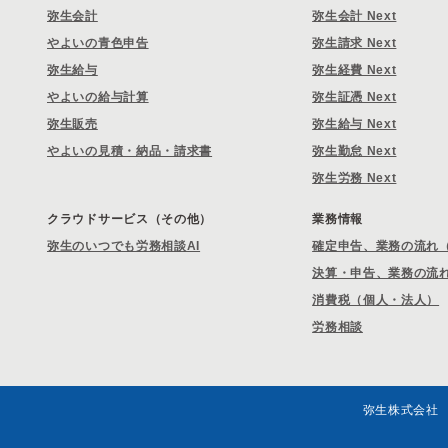
弥生会計
弥生会計 Next
やよいの青色申告
弥生請求 Next
弥生給与
弥生経費 Next
やよいの給与計算
弥生証憑 Next
弥生販売
弥生給与 Next
やよいの見積・納品・請求書
弥生勤怠 Next
弥生労務 Next
クラウドサービス（その他）
業務情報
弥生のいつでも労務相談AI
確定申告、業務の流れ
決算・申告、業務の流
消費税（個人・法人）
労務相談
弥生株式会社