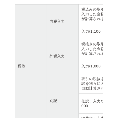
税込みの取引金額を
入力した金額から自
が計算されます。
内税入力
金
入力/1,100
消
税抜きの取引金額を
入力した金額から自
が計算されます。
外税入力
金
税抜
入力/1,000
消
取引の税抜きの仕訳
訳を別々に入力しま
自動計算されません
金
別記
仕訳：入力/1,
消
000
な