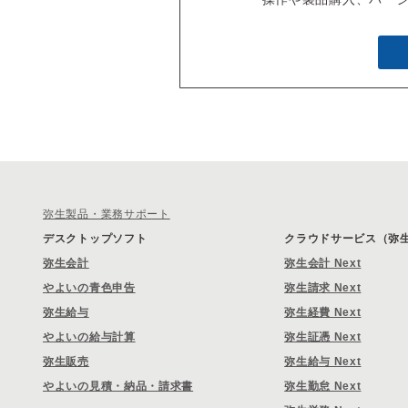
弥生製品・業務サポート
デスクトップソフト
クラウドサービス（弥生 
弥生会計
弥生会計 Next
やよいの青色申告
弥生請求 Next
弥生給与
弥生経費 Next
やよいの給与計算
弥生証憑 Next
弥生販売
弥生給与 Next
やよいの見積・納品・請求書
弥生勤怠 Next