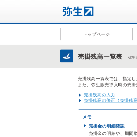
トップページ
売掛残高一覧表
弥生
売掛残高一覧表では、指定し
また、弥生販売導入時の売掛
売掛残高の入力
売掛残高の修正（売掛残
売掛金の明細確認
売掛金の明細や、期間