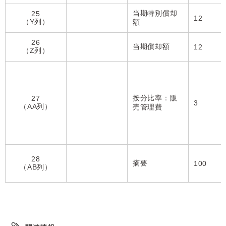
当期特別償却
25
12
（Y列）
額
26
当期償却額
12
（Z列）
按分比率：販
27
3
（AA列）
売管理費
28
摘要
100
（AB列）