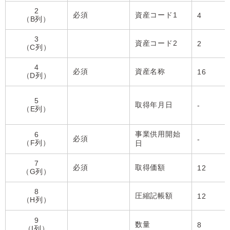
2
必須
資産コード1
4
（B列）
3
資産コード2
2
（C列）
4
必須
資産名称
16
（D列）
5
取得年月日
-
（E列）
事業供用開始
6
必須
-
（F列）
日
7
必須
取得価額
12
（G列）
8
圧縮記帳額
12
（H列）
9
数量
8
（I列）