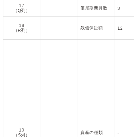
17
償却期間月数
3
（Q列）
18
残価保証額
12
（R列）
19
資産の種類
-
（S列）