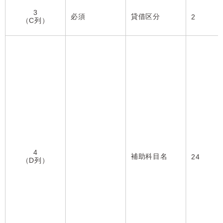
3
必須
貸借区分
2
（C列）
4
補助科目名
24
（D列）