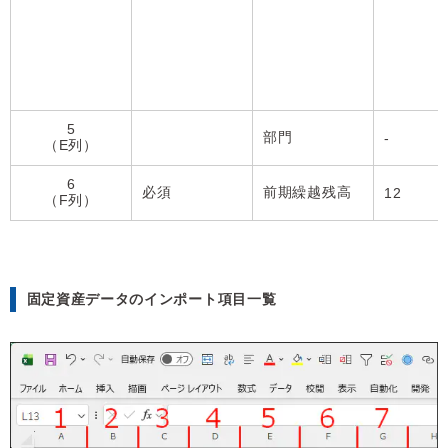
5
部門
-
（E列）
6
必須
前期繰越残高
12
（F列）
固定資産データのインポート項目一覧