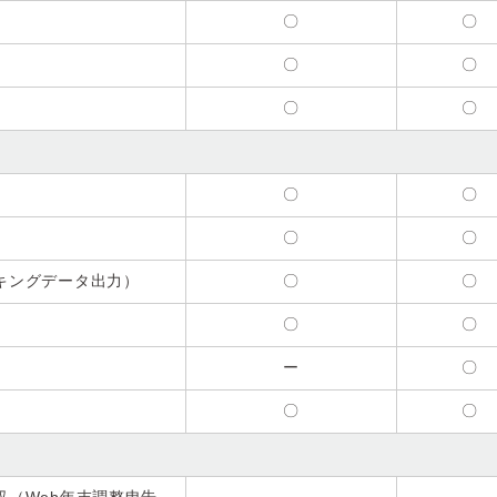
〇
〇
〇
〇
〇
〇
）
〇
〇
〇
〇
キングデータ出力）
〇
〇
〇
〇
ー
〇
〇
〇