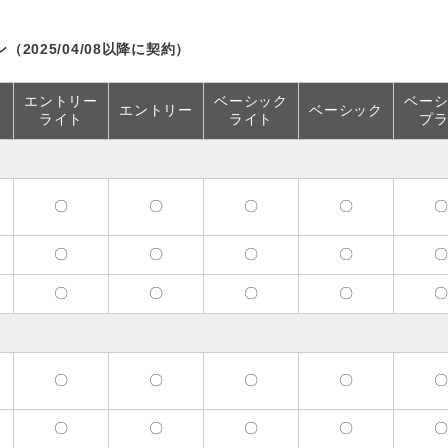
（2025/04/08以降に契約）
エントリー
ベーシック
ベー
エントリー
ベーシック
ライト
ライト
プ
〇
〇
〇
〇
〇
〇
〇
〇
〇
〇
〇
〇
〇
〇
〇
〇
〇
〇
〇
〇