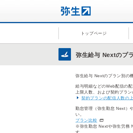
トップページ
弥生給与 Nextの
弥生給与 Nextのプラン別
給与明細などのWeb配信の
上限人数、および契約プラン
契約プランの配信人数の上
勤怠管理（弥生勤怠 Next
い。
プラン比較
※弥生勤怠 Nextや弥生労
す。