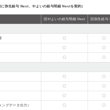
以前に弥生給与 Next、やよいの給与明細 Nextを契約）
旧やよいの給与明細 Next
旧弥生給与 N
理
〇
〇
〇
〇
〇
〇
）
〇
〇
〇
〇
〇
〇
キングデータ出力）
〇
〇