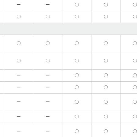
ー
ー
〇
〇
〇
〇
〇
〇
〇
〇
〇
〇
〇
〇
〇
〇
ー
ー
〇
〇
ー
ー
〇
〇
ー
ー
〇
〇
ー
ー
〇
〇
ー
ー
〇
〇