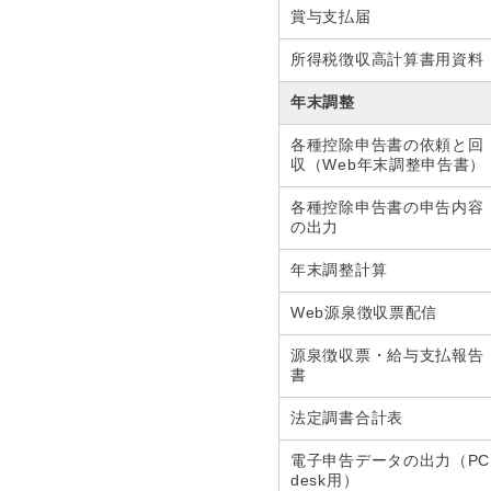
賞与支払届
所得税徴収高計算書用資料
年末調整
各種控除申告書の依頼と回
収（Web年末調整申告書）
各種控除申告書の申告内容
の出力
年末調整計算
Web源泉徴収票配信
源泉徴収票・給与支払報告
書
法定調書合計表
電子申告データの出力（PC
desk用）