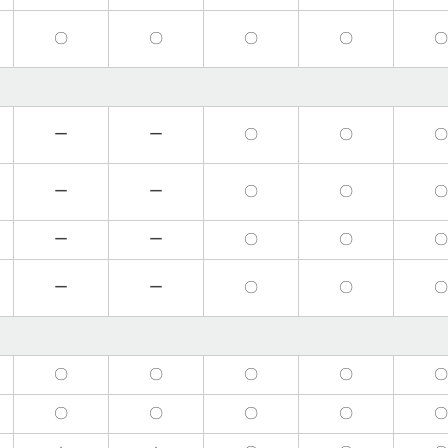
〇
〇
〇
〇
ー
ー
〇
〇
ー
ー
〇
〇
ー
ー
〇
〇
ー
ー
〇
〇
〇
〇
〇
〇
〇
〇
〇
〇