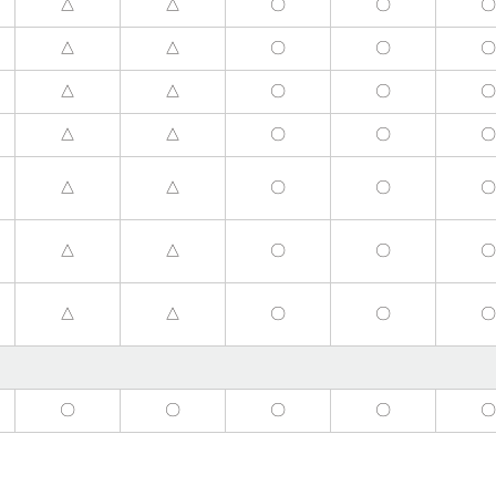
△
△
〇
〇
△
△
〇
〇
△
△
〇
〇
△
△
〇
〇
△
△
〇
〇
△
△
〇
〇
△
△
〇
〇
〇
〇
〇
〇