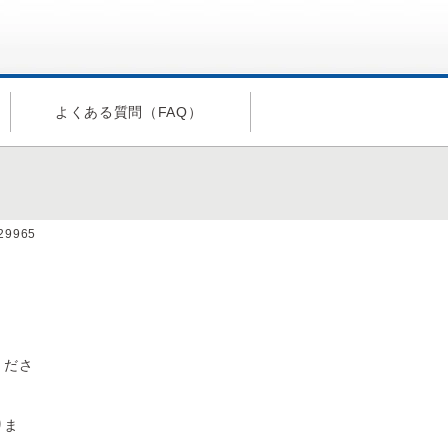
よくある質問（FAQ）
a29965
。
くださ
りま