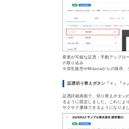
変更が可能な証憑：手動アップロ
の取り込み
※弥生販売やMisocaからの保
証憑切り替えボタン「＜」「＞
証憑詳細画面で、切り替えボタン
るように固定しました。これによ
サクサク遷移できるようになりま