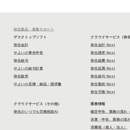
弥生製品・業務サポート
デスクトップソフト
クラウドサービス（弥生 
弥生会計
弥生会計 Next
やよいの青色申告
弥生請求 Next
弥生給与
弥生経費 Next
やよいの給与計算
弥生証憑 Next
弥生販売
弥生給与 Next
やよいの見積・納品・請求書
弥生勤怠 Next
弥生労務 Next
クラウドサービス（その他）
業務情報
弥生のいつでも労務相談AI
確定申告、業務の流れ
決算・申告、業務の流
消費税（個人・法人）