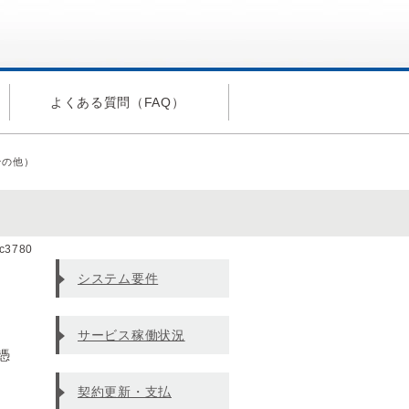
よくある質問（FAQ）
その他）
dc3780
システム要件
サービス稼働状況
憑
契約更新・支払