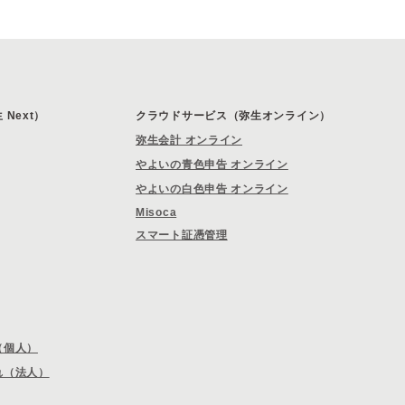
Next）
クラウドサービス（弥生オンライン）
弥生会計 オンライン
やよいの青色申告 オンライン
やよいの白色申告 オンライン
Misoca
スマート証憑管理
（個人）
れ（法人）