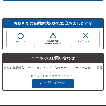
お客さまの疑問解決のお役に立ちましたか？
メールでのお問い合わせ
操作や製品購入、バージョンアップ、各種サポート・サービス等のご質問
について、
メールでお問い合わせください。
お問い合わせ