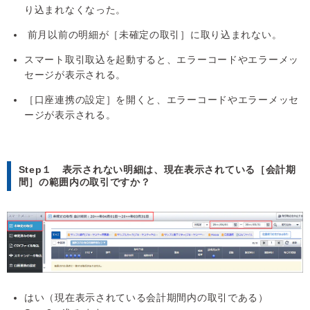
り込まれなくなった。
前月以前の明細が［未確定の取引］に取り込まれない。
スマート取引取込を起動すると、エラーコードやエラーメッ
セージが表示される。
［口座連携の設定］を開くと、エラーコードやエラーメッセ
ージが表示される。
Step１ 表示されない明細は、現在表示されている［会計期
間］の範囲内の取引ですか？
はい（現在表示されている会計期間内の取引である）