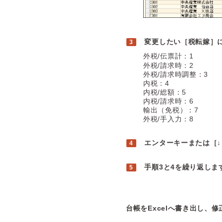
変更したい［税転嫁］
外税/伝票計：1
外税/請求時：2
外税/請求時調整：3
内税：4
内税/総額：5
内税/請求時：6
輸出（免税）：7
外税/手入力：8
エンターキーまたは［
手順3と4を繰り返しま
台帳をExcelへ書き出し、