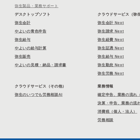
弥生製品・業務サポート
デスクトップソフト
クラウドサービス（弥生 
弥生会計
弥生会計 Next
やよいの青色申告
弥生請求 Next
弥生給与
弥生経費 Next
やよいの給与計算
弥生証憑 Next
弥生販売
弥生給与 Next
やよいの見積・納品・請求書
弥生勤怠 Next
弥生労務 Next
クラウドサービス（その他）
業務情報
弥生のいつでも労務相談AI
確定申告、業務の流れ
決算・申告、業務の流
消費税（個人・法人）
労務相談